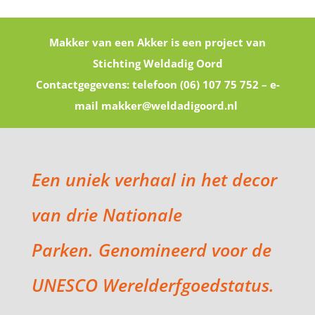
Makker van een Akker is een project van
Stichting Weldadig Oord
Contactgegevens: telefoon (06) 107 75 752 –
e-
mail makker@weldadigoord.nl
Een uniek verhaal in het decor
van drie Nationale
Parken.
Genomineerd voor de
UNESCO Werelderfgoedstatus.