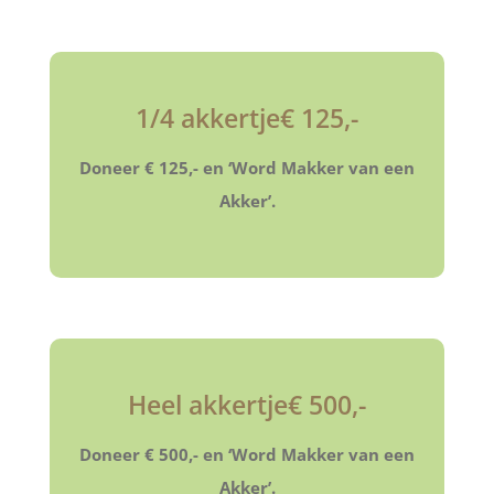
1/4 akkertje€ 125,-
Doneer € 125,- en ‘Word Makker van een
Akker’.
Heel akkertje€ 500,-
Doneer € 500,- en ‘Word Makker van een
Akker’.