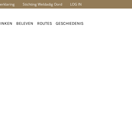
erklaring
Stichting Weldadig Oord
LOG IN
RINKEN
BELEVEN
ROUTES
GESCHIEDENIS