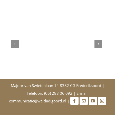
Majoor van Swietenlaan 14 8382 CG Frederiksoord |
Telefoon: (06) 288 06 092 | E-mail:
communicatie@weldadigoord.nl
|