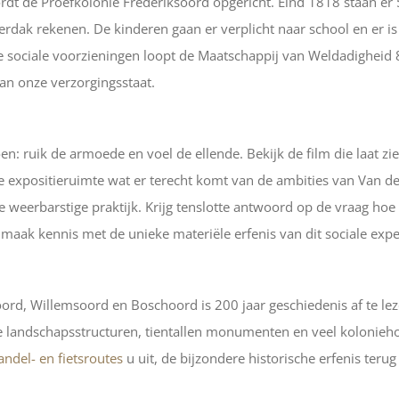
rdt de Proefkolonie Frederiksoord opgericht. Eind 1818 staan er 
rdak rekenen. De kinderen gaan er verplicht naar school en er i
ze sociale voorzieningen loopt de Maatschappij van Weldadigheid 
n onze verzorgingsstaat.
n: ruik de armoede en voel de ellende. Bekijk de film die laat zi
e expositieruimte wat er terecht komt van de ambities van Van den
 weerbarstige praktijk. Krijg tenslotte antwoord op de vraag ho
maak kennis met de unieke materiële erfenis van dit sociale exp
ord, Willemsoord en Boschoord is 200 jaar geschiedenis af te lez
 landschapsstructuren, tientallen monumenten en veel kolonieho
ndel- en fietsroutes
u uit, de bijzondere historische erfenis terug