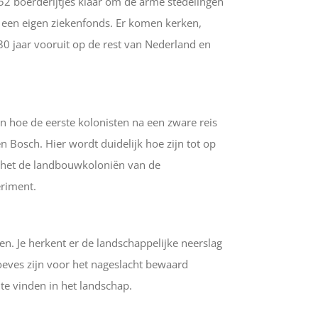
52 boerderijtjes klaar om de arme stedelingen
s een eigen ziekenfonds. Er komen kerken,
80 jaar vooruit op de rest van Nederland en
en hoe de eerste kolonisten na een zware reis
 Bosch. Hier wordt duidelijk hoe zijn tot op
e het de landbouwkoloniën van de
eriment.
en. Je herkent er de landschappelijke neerslag
eves zijn voor het nageslacht bewaard
 te vinden in het landschap.