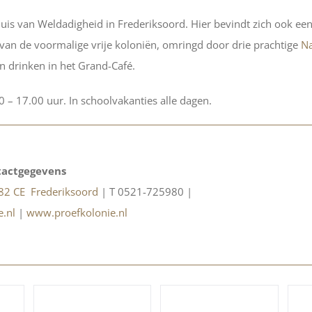
is van Weldadigheid in Frederiksoord. Hier bevindt zich ook een
 van de voormalige vrije koloniën, omringd door drie prachtige
Na
n drinken in het Grand-Café.
 – 17.00 uur. In schoolvakanties alle dagen.
actgegevens
382 CE Frederiksoord
| T 0521-725980 |
e.nl
|
www.proefkolonie.nl