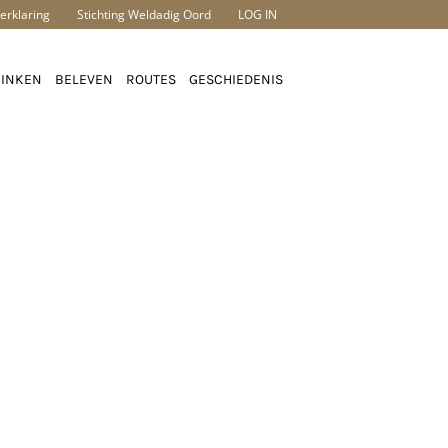
erklaring
Stichting Weldadig Oord
LOG IN
RINKEN
BELEVEN
ROUTES
GESCHIEDENIS