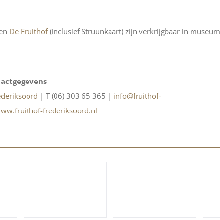
en
De Fruithof
(inclusief Struunkaart) zijn verkrijgbaar in museu
actgegevens
ederiksoord
| T (06) 303 65 365 |
info@fruithof-
ww.fruithof-frederiksoord.nl