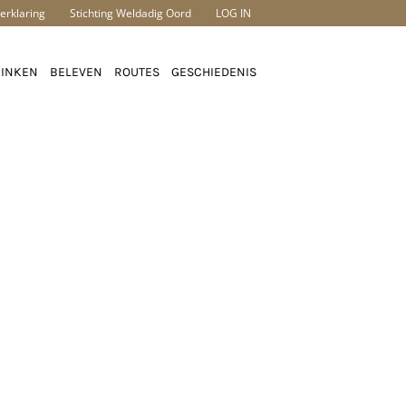
erklaring
Stichting Weldadig Oord
LOG IN
RINKEN
BELEVEN
ROUTES
GESCHIEDENIS