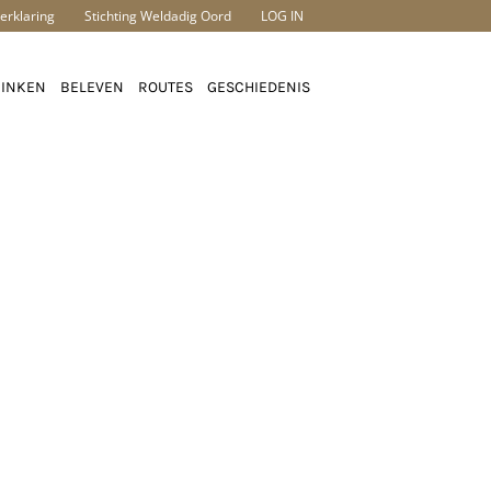
erklaring
Stichting Weldadig Oord
LOG IN
RINKEN
BELEVEN
ROUTES
GESCHIEDENIS