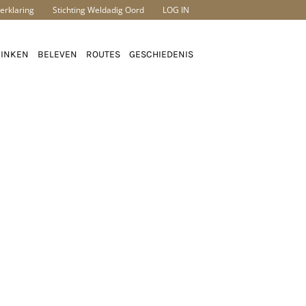
erklaring
Stichting Weldadig Oord
LOG IN
RINKEN
BELEVEN
ROUTES
GESCHIEDENIS