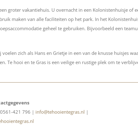
en groter vakantiehuis. U overnacht in een Kolonistenhuisje of e
ebruik maken van alle faciliteiten op het park. In het Kolonistenh
groepsaccommodatie geheel te gebruiken. Bijvoorbeeld een teamuitj
 Zij voelen zich als Hans en Grietje in een van de knusse huisjes w
en. Te hooi en te Gras is een veilige en rustige plek om te verblij
actgegevens
 0561-421 796 |
info@tehooientegras.nl
|
hooientegras.nl