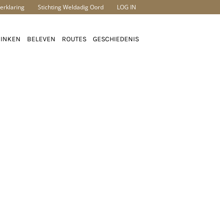
erklaring
Stichting Weldadig Oord
LOG IN
RINKEN
BELEVEN
ROUTES
GESCHIEDENIS