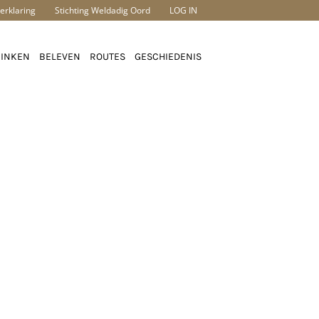
erklaring
Stichting Weldadig Oord
LOG IN
RINKEN
BELEVEN
ROUTES
GESCHIEDENIS