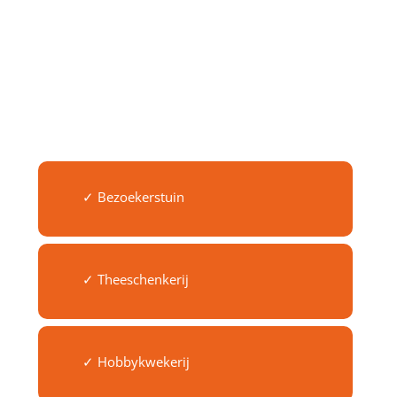
✓ Bezoekerstuin
✓ Theeschenkerij
✓ Hobbykwekerij