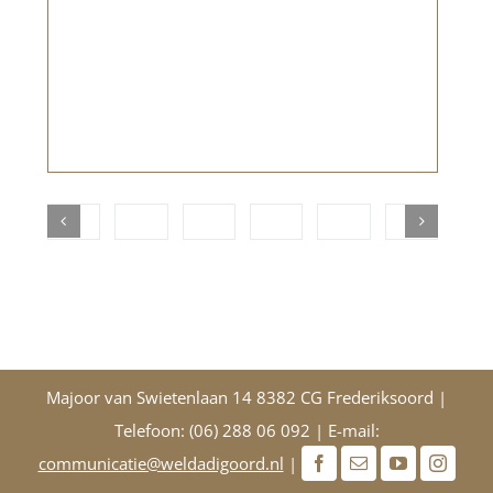
Majoor van Swietenlaan 14 8382 CG Frederiksoord |
Telefoon: (06) 288 06 092 | E-mail:
communicatie@weldadigoord.nl
|