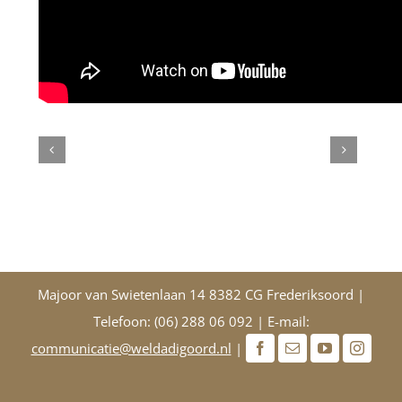
Majoor van Swietenlaan 14 8382 CG Frederiksoord |
Telefoon: (06) 288 06 092 | E-mail:
communicatie@weldadigoord.nl
|