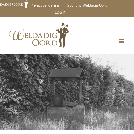
Ga
Privacyverklaring
Stichting Weldadig Oord
LOG IN
naar
inhoud