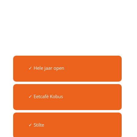
✓ Hele jaar open
✓ Eetcafé Kobus
✓ Stilte