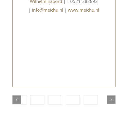
Wilhelminaoord
| T 0521-382893
|
info@meichu.nl
|
www.meichu.nl