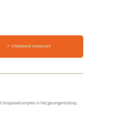
✓ Uitstekend restaurant
t hospitaalcomplex in het gevangenisdorp.