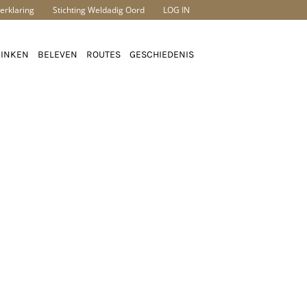
erklaring
Stichting Weldadig Oord
LOG IN
RINKEN
BELEVEN
ROUTES
GESCHIEDENIS