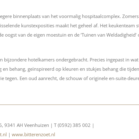
roegere binnenplaats van het voormalig hospitaalcomplex. Zomers i
sselende kunstexposities maakt het geheel af. Het keukenteam sta
de oogst van de eigen moestuin en de ‘Tuinen van Weldadigheid’
ien bijzondere hotelkamers ondergebracht. Precies ingepast in w
g en behang, geïnspireerd op kleuren en stukjes behang die tijd
rie tegen. Een oud aanrecht, de schouw of originele en-suite-deur
6, 9341 AH Veenhuizen | T (0592) 385 002 |
t.nl
|
www.bitterenzoet.nl