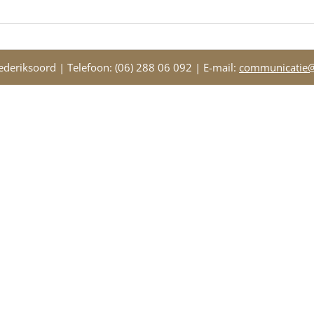
deriksoord | Telefoon: (06) 288 06 092 | E-mail:
communicatie@