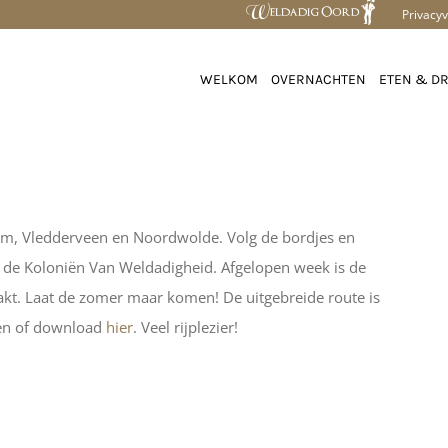
Privacyv
WELKOM
OVERNACHTEN
ETEN & D
sum, Vledderveen en Noordwolde. Volg de bordjes en
in de Koloniën Van Weldadigheid. Afgelopen week is de
akt. Laat de zomer maar komen! De uitgebreide route is
ten of download
hier
. Veel rijplezier!