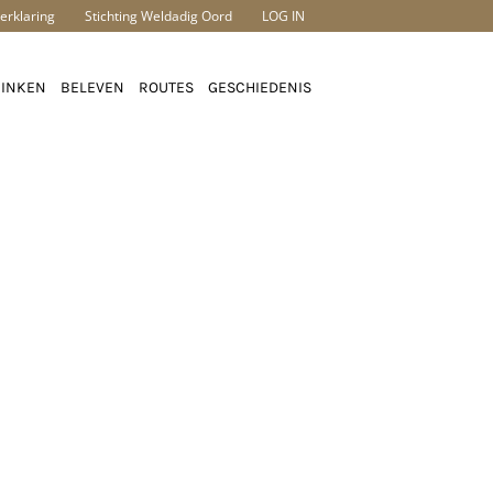
erklaring
Stichting Weldadig Oord
LOG IN
RINKEN
BELEVEN
ROUTES
GESCHIEDENIS