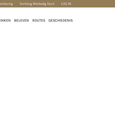
erklaring
Stichting Weldadig Oord
LOG IN
RINKEN
BELEVEN
ROUTES
GESCHIEDENIS