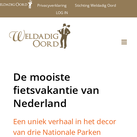
Ga
Privacyverklaring
Stichting Weldadig Oord
LOG IN
naar
inhoud
De mooiste
fietsvakantie van
Nederland
Een uniek verhaal in het decor
van drie Nationale Parken