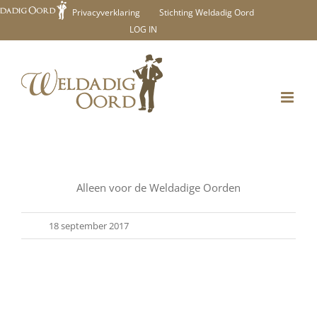
Ga
Privacyverklaring
Stichting Weldadig Oord
LOG IN
naar
inhoud
Alleen voor de Weldadige Oorden
18 september 2017