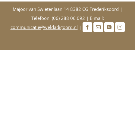
Majoor van Swietenlaan 14 8382 CG Frederiksoord |
Telefoon: (06) 288 06 092 | E-mail:
communicatie@weldadigoord.nl
|