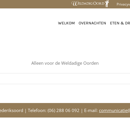
Privacyv
WELKOM
OVERNACHTEN
ETEN & D
Alleen voor de Weldadige Oorden
deriksoord | Telefoon: (06) 288 06 092 | E-mail:
communicatie@