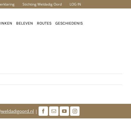
erklaring
Stichting Weldadig Oord
LOG IN
RINKEN
BELEVEN
ROUTES
GESCHIEDENIS
weldadigoord.nl
|